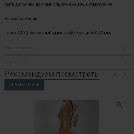
быть дополнен другими опциями на ваше усмотрение.
На изображении:
- цвет T40 (прозрачный дымчатый), толщина 0,40 мм.
Характеристики
Отзывы (0)
Рекомендуем посмотреть
zoom_in