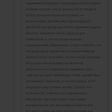
надежный инструмент. Если ударный инструмент
оснащен ручкой, она не должна быть гладкой,
чтоб в процессе порки инструмент не
выскользнул. Дизайн некоторых ударных
девойсов все же предполагает наличие гладкой
рукояти, например плети с ручкой для
стимуляции, в таком случае наличие
ограничителей обязательно. Стоит отметить, что
неоднородные сердечники и неравномерная
оплётка могут негативно сказаться на качестве.
Вторым важным моментом является
действенность ударного инструмента. Для
глубоких воздействий важно чтобы девайс был
оптимально тяжелым, но не настолько, чтоб
повредить внутренние органы. Третье, что
хотелось бы отметить это поверхность.
Фактурная, жесткая кожа с шершавой
поверхностью или жесткими узлами может
оставить следы на теле партнера даже при