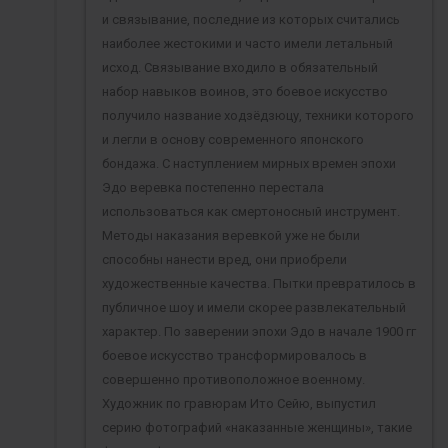
и связывание, последние из которых считались
наиболее жестокими и часто имели летальный
исход. Связывание входило в обязательный
набор навыков воинов, это боевое искусство
получило название ходзёдзюцу, техники которого
и легли в основу современного японского
бондажа. С наступлением мирных времен эпохи
Эдо веревка постепенно перестала
использоваться как смертоносный инструмент.
Методы наказания веревкой уже не были
способны нанести вред, они приобрели
художественные качества. Пытки превратилось в
публичное шоу и имели скорее развлекательный
характер. По заверении эпохи Эдо в начале 1900 гг
боевое искусство трансформировалось в
совершенно противоположное военному.
Художник по гравюрам Ито Сейю, выпустил
серию фотографий «наказанные женщины», такие