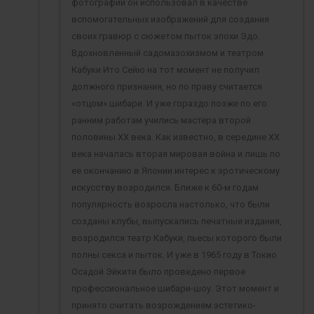
фотографии он использовал в качестве
вспомогательных изображений для создания
своих гравюр с сюжетом пыток эпохи Эдо.
Вдохновленный садомазохизмом и театром
Кабуки Ито Сейю на тот момент не получил
должного признания, но по праву считается
«отцом» шибари. И уже гораздо позже по его
ранним работам учились мастера второй
половины ХХ века. Как известно, в середине ХХ
века началась вторая мировая война и лишь по
ее окончанию в Японии интерес к эротическому
искусству возродился. Ближе к 60-м годам
популярность возросла настолько, что были
созданы клубы, выпускались печатные издания,
возродился театр Кабуки, пьесы которого были
полны секса и пыток. И уже в 1965 году в Токио
Осадой Эйкити было проведено первое
профессиональное шибари-шоу. Этот момент и
принято считать возрождением эстетико-