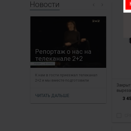
Новости
Репортаж о нас на
В про
телеканале 2+2
порту
К нам в гости приезжал телеканал
Прямо пер
2+2 и мы вместе подготовили
продажу п
Закрыта
необычный репортаж о украи...
эксклюзивн
выреза
ЧИТАТЬ ДАЛЬШЕ
ЧИТАТЬ 
3 45
check_box_outline_blank
СР