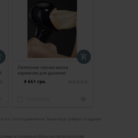
_cart
add_shopping_cart
Латексная черная маска
й
карманом для дыхания
4 661 грн.
te
check_box_outline_blank
favorite
СРАВНЕНИЕ
 и тот, кто подчиняется. Такая игра требует создания
шлемы и головные уборы из латекса и кожи: