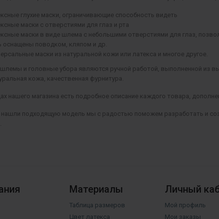
ксные глухие маски, ограничивающие способность видеть
ксные маски с отверстиями для глаз и рта
ксные маски в виде шлема с небольшими отверстиями для глаз, позво
 оснащены поводком, кляпом и др.
ерсальные маски из натуральной кожи или латекса и многое другое.
, шлемы и головные убора являются ручной работой, выполненной из 
уральная кожа, качественная фурнитура.
ах нашего магазина есть подробное описание каждого товара, дополн
е нашли подходящую модель мы с радостью поможем разработать и соз
.
ания
Материалы
Личный ка
Таблица размеров
Мой профиль
Цвет латекса
Мои заказы