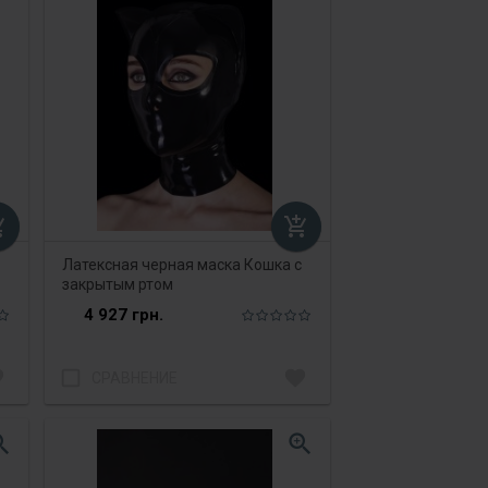
_cart
add_shopping_cart
Латексная черная маска Кошка с
закрытым ртом
4 927 грн.
te
check_box_outline_blank
favorite
СРАВНЕНИЕ
_in
zoom_in