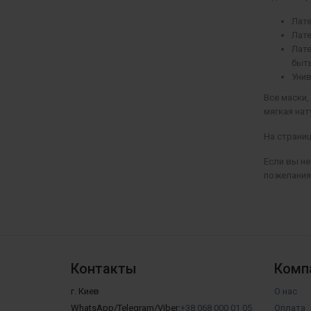
Лате
Лате
Лате
быть
Унив
Все маски
мягкая нат
На страниц
Если вы н
пожелания
Контакты
Комп
г. Киев
О нас
WhatsApp/Telegram/Viber:
+38 068 000 01 05
Оплата