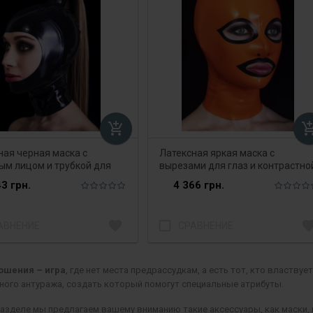
add_shopping_cart
add_shopping
ная черная маска с
Латексная яркая маска с
ым лицом и трубкой для
вырезами для глаз и контрастно
обводкой
3 грн.
4 366 грн.
favorite
check_box_outline_blank
favori
АВНЕНИЕ
СРАВНЕНИЕ
ошения – игра
, где нет места предрассудкам, а есть тот, кто властвует
ного антуража, создать который помогут специальные атрибуты.
азделе мы предлагаем вашему вниманию такие аксессуары, как маски, 