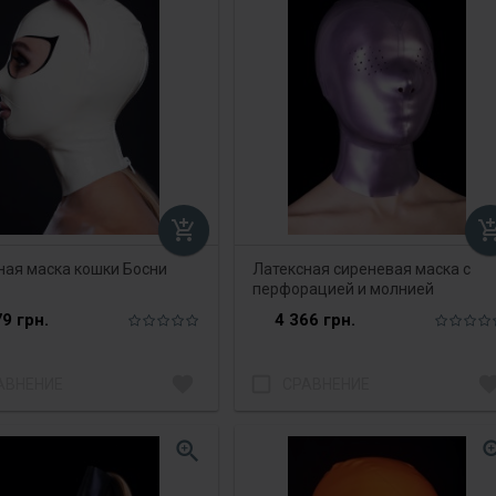
add_shopping_cart
add_shopping
ная маска кошки Босни
Латексная сиреневая маска с
перфорацией и молнией
9 грн.
4 366 грн.
favorite
check_box_outline_blank
favori
АВНЕНИЕ
СРАВНЕНИЕ
zoom_in
zoom