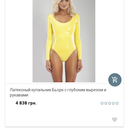
add_shopping_cart
Латексный купальник Бьорк с глубоким вырезом и
рукавами
4 838 грн.
favorite