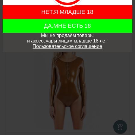
3 688 грн.
НЕТ,Я МЛАДШЕ 18
favorite
ДА,МНЕ ЕСТЬ 18
Мы не продаём товары
zoom_in
и аксессуары лицам младше 18 лет.
Пользовательское соглашение
add_shopping_cart