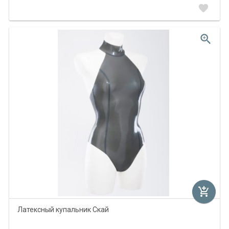
favorite
zoom_in
add_shopping_cart
Латексный купальник Скай