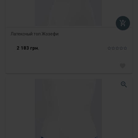
add_shopping_cart
Латексный топ Жозефи
2 183 грн.
favorite
zoom_in