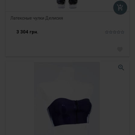
add_shopping_cart
Латексные чулки Делисия
3 304 грн.
favorite
zoom_in