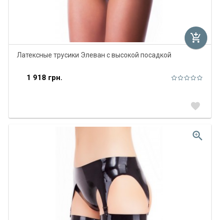
add_shopping_cart
Латексные трусики Элеван с высокой посадкой
1 918 грн.
favorite
zoom_in