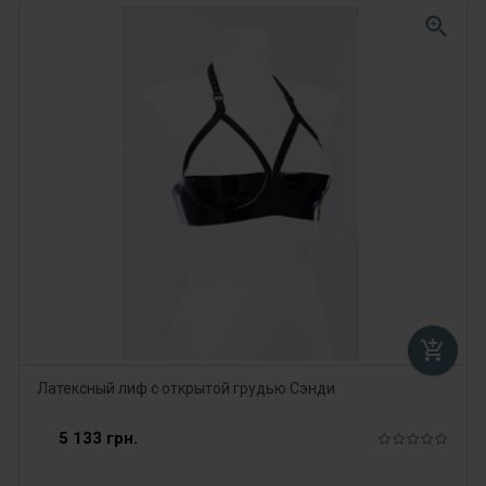
zoom_in
add_shopping_cart
Латексный лиф с открытой грудью Сэнди
5 133 грн.