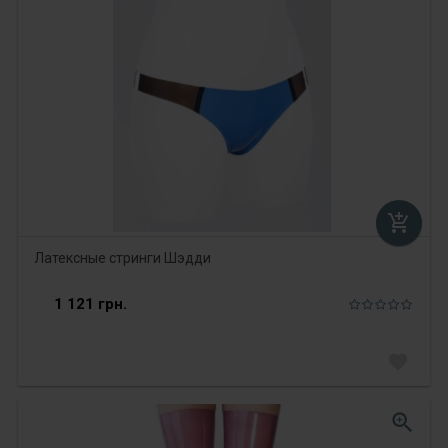
add_shopping_cart
Латексные стринги Шэдди
1 121 грн.
favorite
zoom_in