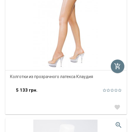
add_shopping_cart
Колготки из прозрачного латекса Клаудия
5 133 грн.
favorite
zoom_in