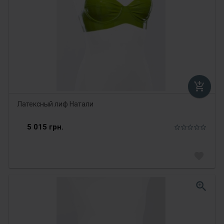
add_shopping_cart
Латексный лиф Натали
5 015 грн.
favorite
zoom_in