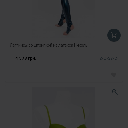
add_shopping_cart
Леггинсы со штрипкой из латекса Николь
4 573 грн.
favorite
zoom_in