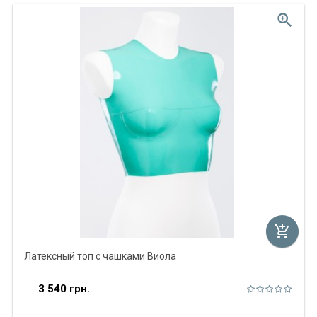
zoom_in
add_shopping_cart
Латексный топ с чашками Виола
3 540 грн.