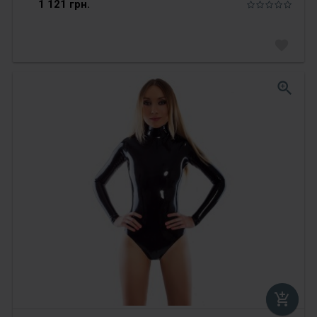
1 121 грн.
favorite
zoom_in
add_shopping_cart