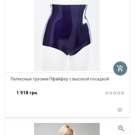
add_shopping_cart
Латексные трусики Пфайфер с высокой посадкой
1 918 грн.
favorite
zoom_in