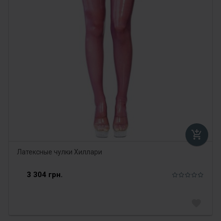
add_shopping_cart
Латексные чулки Хиллари
3 304 грн.
favorite