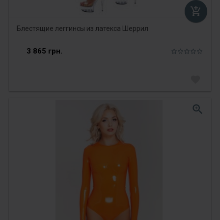
add_shopping_cart
Блестящие леггинсы из латекса Шеррил
3 865 грн.
favorite
zoom_in