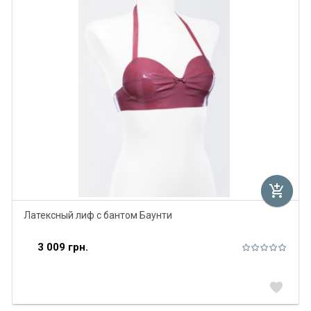
add_shopping_cart
Латексный лиф с бантом Баунти
3 009 грн.
favorite