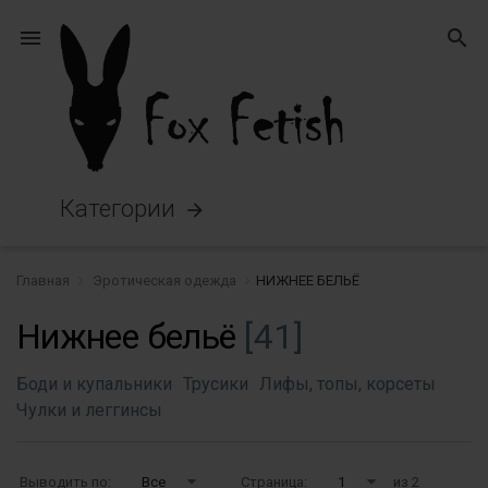
menu
search
Категории
arrow_forward
Главная
Эротическая одежда
НИЖНЕЕ БЕЛЬЁ
Нижнее бельё
[41]
Боди и купальники
Трусики
Лифы, топы, корсеты
Чулки и леггинсы
Выводить по:
Все
Страница:
1
из 2