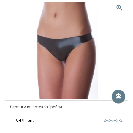
zoom_in
add_shopping_cart
Стринги из латекса Грейси
944 грн.