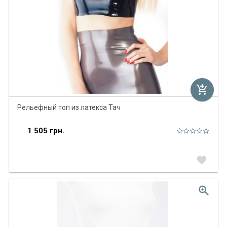
add_shopping_cart
Рельефный топ из латекса Тач
1 505 грн.
favorite
zoom_in