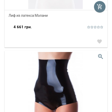
add_shopping_cart
Лиф из латекса Мэлани
4 661 грн.
favorite
zoom_in