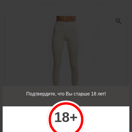
zoom_in
Подтвердите, что Вы старше 18 лет!
add_shopping_cart
18+
Белые латексные леггинсы Вайти