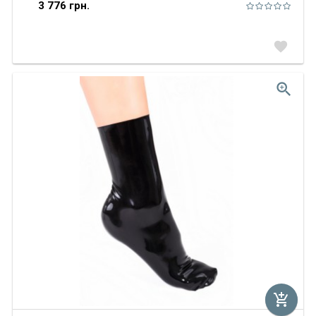
3 776 грн.
favorite
zoom_in
add_shopping_cart