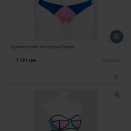
add_shopping_cart
Трусики стринг из латекса Трикси
1 121 грн.
favorite
zoom_in