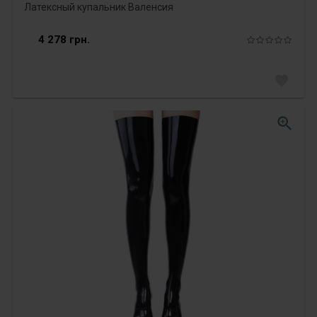
Латексный купальник Валенсия
4 278 грн.
favorite
zoom_in