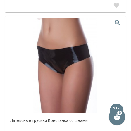
favorite
zoom_in
add_shopping_cart
shopping_basket
Латексные трусики Констанса со швами