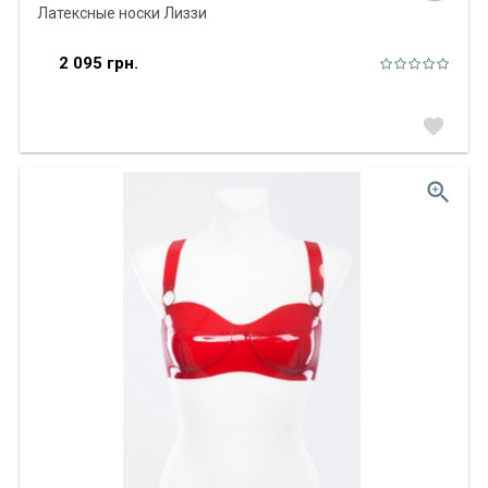
Латексные носки Лиззи
2 095 грн.
favorite
zoom_in