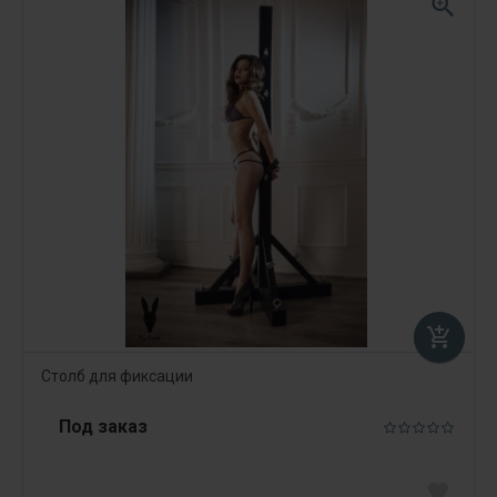
zoom_in
add_shopping_cart
Столб для фиксации
Под заказ
favorite