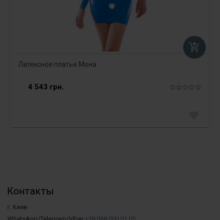
add_shopping_cart
Латексное платье Мона
4 543 грн.
favorite
Контакты
г. Киев
WhatsApp/Telegram/Viber:
+38 068 000 01 05