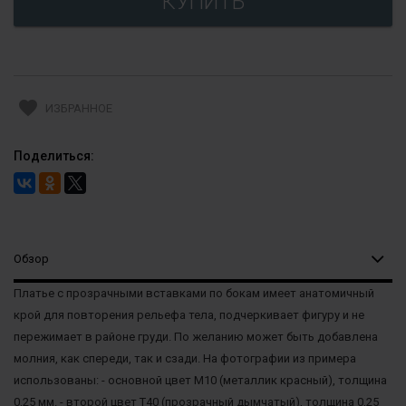
favorite
ИЗБРАННОЕ
Поделиться:
Обзор
Платье с прозрачными вставками по бокам имеет анатомичный
крой для повторения рельефа тела, подчеркивает фигуру и не
пережимает в районе груди. По желанию может быть добавлена
молния, как спереди, так и сзади. На фотографии из примера
использованы: - основной цвет M10 (металлик красный), толщина
0,25 мм. - второй цвет T40 (прозрачный дымчатый), толщина 0,25