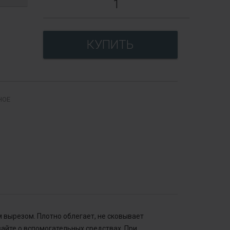
НОЕ
 вырезом. Плотно облегает, не сковывает
айте о вспомогательных средствах. При