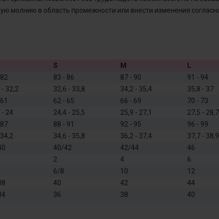
ю молнию в область промежности или внести изменения согласн
S
M
L
 82
83 - 86
87 - 90
91 - 94
 - 32,2
32,6 - 33,8
34,2 - 35,4
35,8 - 37
 61
62 - 65
66 - 69
70 - 73
 - 24
24,4 - 25,5
25,9 - 27,1
27,5 - 28,7
 87
88 - 91
92 - 95
96 - 99
 34,2
34,6 - 35,8
36,2 - 37,4
37,7 - 38,9
40
40/42
42/44
46
2
4
6
6/8
10
12
38
40
42
44
34
36
38
40