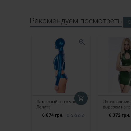
Рекомендуем посмотреть
zoom_in
add_shopping_cart
Латексный топ с маской
Латексное мин
Лолита
вырезом на гр
молнией
6 874 грн.
6 372 грн.