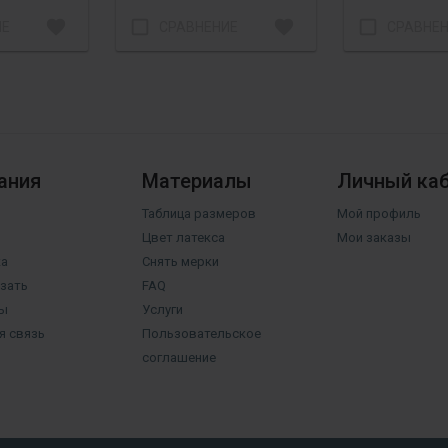
favorite
check_box_outline_blank
favorite
check_box_outline_blank
ИЕ
СРАВНЕНИЕ
СРАВНЕ
ания
Материалы
Личный ка
Таблица размеров
Мой профиль
Цвет латекса
Мои заказы
а
Снять мерки
азать
FAQ
ы
Услуги
я связь
Пользовательское
соглашение