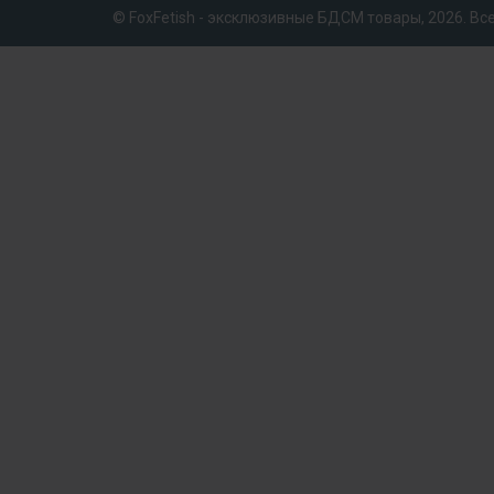
© FoxFetish - эксклюзивные БДСМ товары, 2026. В