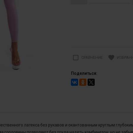
check_box_outline_blank
favorite
СРАВНЕНИЕ
ИЗБРАН
Поделиться:
ственного латекса без рукавов и окантованным круглым глубоким
 горловины позволяют без труда надеть комбинезон, но не забыв