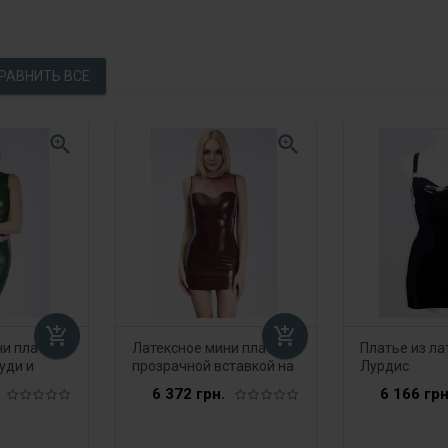
zoom_in
zoom_in
add_shopping_cart
add_shopping_cart
и платье с
Латексное мини платье с
Платье из ла
уди и
прозрачной вставкой на
Лурдис
груди
6 372 грн.
6 166 грн