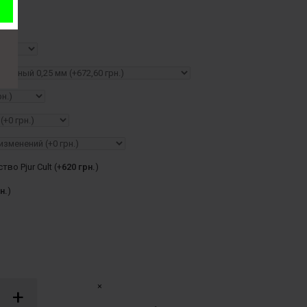
во Pjur Cult (+
620 грн.
)
н.
)
×
+