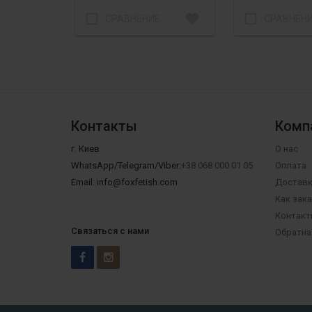
check_box_outline_blank
favorite
check_box_outline_blank
СРАВНЕНИЕ
СРАВНЕН
Контакты
Комп
г. Киев
О нас
WhatsApp/Telegram/Viber:
+38 068 000 01 05
Оплата
Email: info@foxfetish.com
Доставк
Как зак
Контакт
Связаться с нами
Обратна