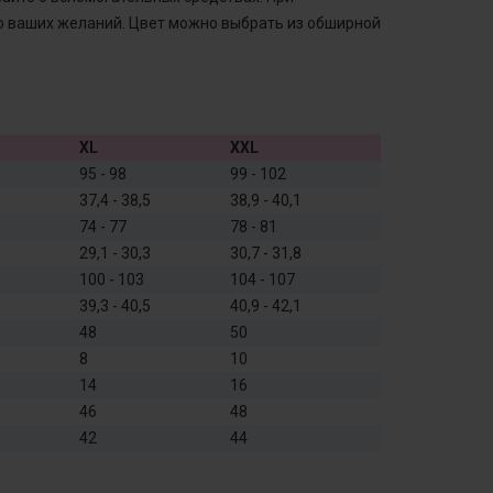
о ваших желаний. Цвет можно выбрать из обширной
XL
XXL
95 - 98
99 - 102
37,4 - 38,5
38,9 - 40,1
74 - 77
78 - 81
29,1 - 30,3
30,7 - 31,8
100 - 103
104 - 107
39,3 - 40,5
40,9 - 42,1
48
50
8
10
14
16
46
48
42
44