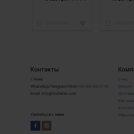
check_box_outline_blank
favorite
check_box_outline_blank
СРАВНЕНИЕ
СРАВНЕН
Контакты
Комп
г. Киев
О нас
WhatsApp/Telegram/Viber:
+38 068 000 01 05
Оплата
Email: info@foxfetish.com
Доставк
Как зак
Контакт
Связаться с нами
Обратна