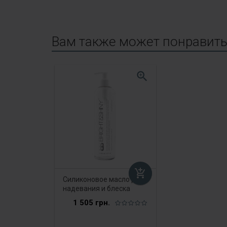
Вам также может понравит
zoom_in
add_shopping_cart
Силиконовое масло для
надевания и блеска
одежды из латекса 500
1 505 грн.
мл