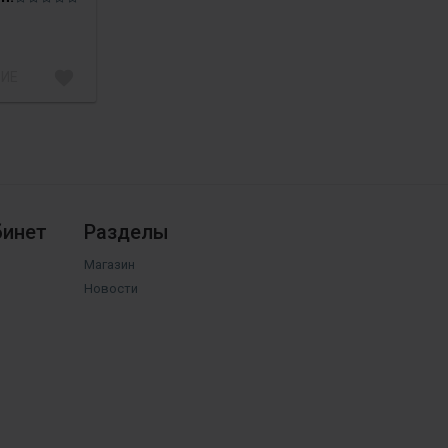
favorite
НИЕ
бинет
Разделы
Магазин
Новости