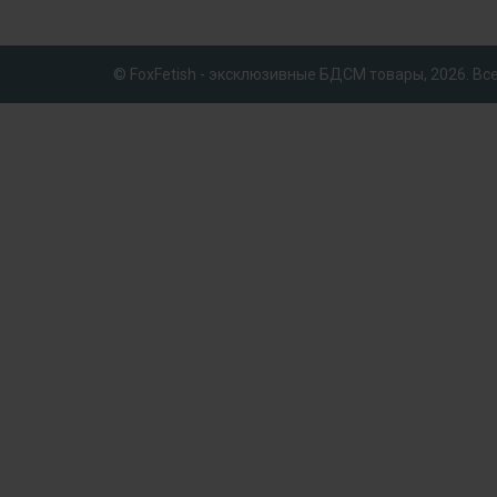
© FoxFetish - эксклюзивные БДСМ товары, 2026. В