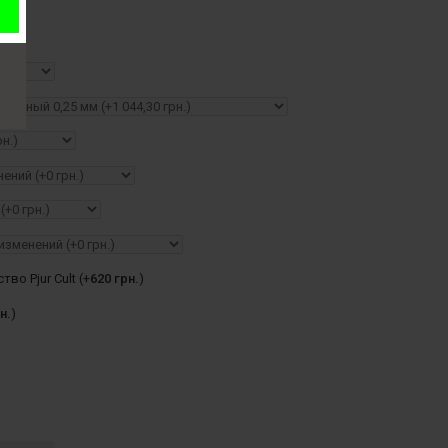
во Pjur Cult (+
620 грн.
)
н.
)