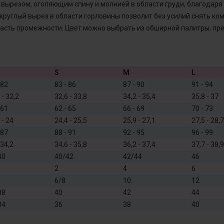
 вырезом, оголяющим спину и молнией в области груди, благодаря 
 круглый вырез в области горловины позволит без усилий снять ко
асть промежности. Цвет можно выбрать из обширной палитры, пре
S
M
L
 82
83 - 86
87 - 90
91 - 94
 - 32,2
32,6 - 33,8
34,2 - 35,4
35,8 - 37
 61
62 - 65
66 - 69
70 - 73
 - 24
24,4 - 25,5
25,9 - 27,1
27,5 - 28,7
 87
88 - 91
92 - 95
96 - 99
 34,2
34,6 - 35,8
36,2 - 37,4
37,7 - 38,9
40
40/42
42/44
46
2
4
6
6/8
10
12
38
40
42
44
34
36
38
40