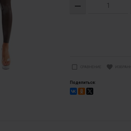
—
check_box_outline_blank
favorite
СРАВНЕНИЕ
ИЗБРАН
Поделиться: