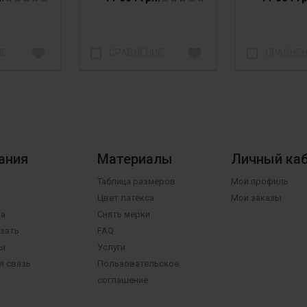
favorite
check_box_outline_blank
favorite
check_box_outline_blank
ИЕ
СРАВНЕНИЕ
СРАВНЕ
ания
Материалы
Личный ка
Таблица размеров
Мой профиль
Цвет латекса
Мои заказы
а
Снять мерки
азать
FAQ
ы
Услуги
я связь
Пользовательское
соглашение