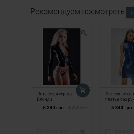
Рекомендуем посмотреть
zoom_in
add_shopping_cart
Латексная куртка
Латексное си
Блонди
платье без ру
молнией сзад
5 340 грн.
5 340 грн.
check_box_outline_blank
favorite
check_box_outline_blank
СРАВНЕНИЕ
СРАВНЕН