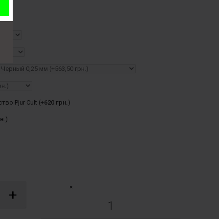
во Pjur Cult (+
620 грн.
)
н.
)
×
+