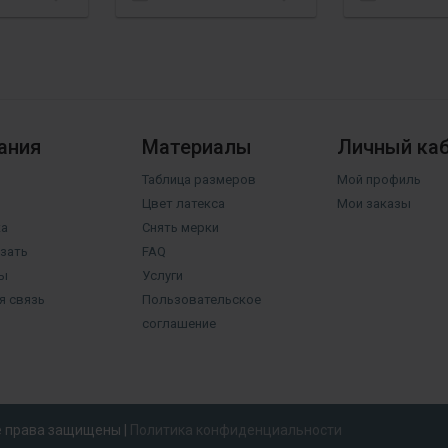
ания
Материалы
Личный ка
Таблица размеров
Мой профиль
Цвет латекса
Мои заказы
а
Снять мерки
азать
FAQ
ы
Услуги
я связь
Пользовательское
соглашение
се права защищены |
Политика конфиденциальности