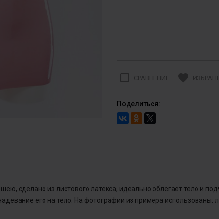
check_box_outline_blank
favorite
СРАВНЕНИЕ
ИЗБРАН
Поделиться:
шею, сделано из листового латекса, идеально облегает тело и по
надевание его на тело. На фотографии из примера использованы: л